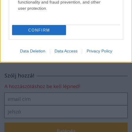
functionality and fraud prevention, and other
user protection.
Pár vizsgálaton ismét túl vagyunk :-)
CONFIRM
Az ultrahangos vizsgálaton először fel
sem fogtam…
Data Deletion
Data Access
Privacy Policy
Szólj hozzá!
A hozzászóláshoz be kell lépned!