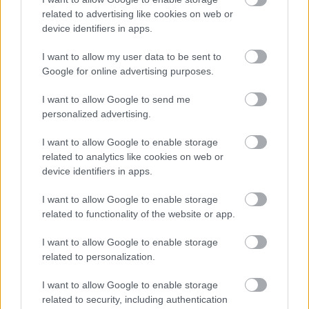
related to advertising like cookies on web or
device identifiers in apps.
I want to allow my user data to be sent to
Ajánlott bejegyzések:
Google for online advertising purposes.
I want to allow Google to send me
Enni vagy nem enni… mikor, hogyan és
personalized advertising.
mit?
I want to allow Google to enable storage
related to analytics like cookies on web or
device identifiers in apps.
Babaszafari Bababolt - új üzlet megnyitó
I want to allow Google to enable storage
related to functionality of the website or app.
I want to allow Google to enable storage
related to personalization.
Itt a nyár!
I want to allow Google to enable storage
related to security, including authentication