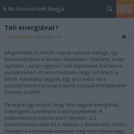
A Mi kismamánk blogja
Teli energiával !
A Mi kismamánk
•
2012. május 14.
2
Megihletett az elmúlt napok nyárias melege, így
kiszabadultam a kertbe. Kapáltam, ültettem, füvet
nyírtam… aztán egyszer csak fájdalmat éreztem a
pocakomban. Azonnal tudtam, hogy túllőttem a
célon. Várandós vagyok, egy pici baba nő a
pocakomban! Ezt sosem lenne szabad elfelejtenem!
Pihenni is kell!!!
De végre úgy érzem, hogy tele vagyok energiával,
szépítgetni szeretném a környezetemet. A
szakirodalom szerint pont ilyenkor, a 2.
trimeszterben éled fel a nőkben a fészekrakó ösztön.
Ilyenkor a kismamák pocakja még nem olyan nagy,