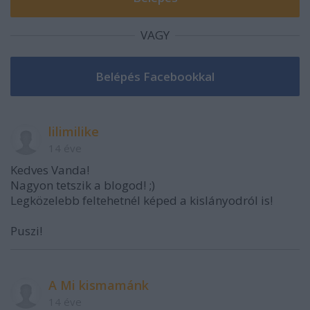
VAGY
lilimilike
14 éve
Kedves Vanda!
Nagyon tetszik a blogod! ;)
Legközelebb feltehetnél képed a kislányodról is!
Puszi!
A Mi kismamánk
14 éve