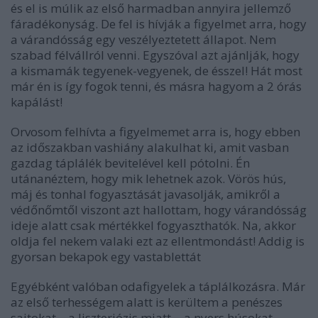
és el is múlik az első harmadban annyira jellemző
fáradékonyság. De fel is hívják a figyelmet arra, hogy
a várandósság egy veszélyeztetett állapot. Nem
szabad félvállról venni. Egyszóval azt ajánlják, hogy
a kismamák tegyenek-vegyenek, de ésszel! Hát most
már én is így fogok tenni, és másra hagyom a 2 órás
kapálást!
Orvosom felhívta a figyelmemet arra is, hogy ebben
az időszakban vashiány alakulhat ki, amit vasban
gazdag táplálék bevitelével kell pótolni. Én
utánanéztem, hogy mik lehetnek azok. Vörös hús,
máj és tonhal fogyasztását javasolják, amikről a
védőnőmtől viszont azt hallottam, hogy várandósság
ideje alatt csak mértékkel fogyaszthatók. Na, akkor
oldja fel nekem valaki ezt az ellentmondást! Addig is
gyorsan bekapok egy vastablettát
Egyébként valóban odafigyelek a táplálkozásra. Már
az első terhességem alatt is kerültem a penészes
sajtokat – a liszteriózis miatt -, a nyers húsokat,