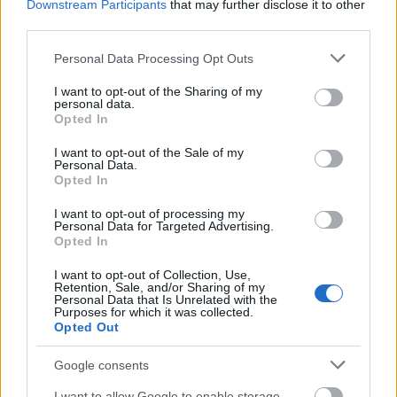
Downstream Participants
that may further disclose it to other
kis süti, csoki, kakaóscsiga, ami egyébként
third parties.
egyáltalán nem jellemző rám. Mégis tegnap
ráálltam a mérlegre és eddig összesen 5,5 kilót
Please note that this website/app uses one or more Google
Personal Data Processing Opt Outs
híztam. Szerintem az nem sok…, vagy igen? :-)
services and may gather and store information including but
not limited to your visit or usage behaviour. You may click to
I want to opt-out of the Sharing of my
Az édesség iránti vágyamat hétvégén epres tortával
personal data.
grant or deny consent to Google and its third-party tags to
Opted In
csillapítottam. Édes, tele vitaminnal és rosttal! Én
use your data for below specified purposes in below Google
valahogy így próbálok meg odafigyelni magunkra, a
consent section.
I want to opt-out of the Sale of my
kis Tökire és magamra! Van más ötletetek is?
Personal Data.
Opted In
Osszátok meg velem!
I want to opt-out of processing my
Personal Data for Targeted Advertising.
Opted In
Szép estét Mindenkinek! Puszi! Vanda
I want to opt-out of Collection, Use,
Retention, Sale, and/or Sharing of my
Personal Data that Is Unrelated with the
Purposes for which it was collected.
Opted Out
Címkék:
gyerek
anya
terhesség
újszülött
kismama
kisgyerek
Google consents
nyár
baba
születés
babavárás
anyuka
babaszületés
várandóság
I want to allow Google to enable storage