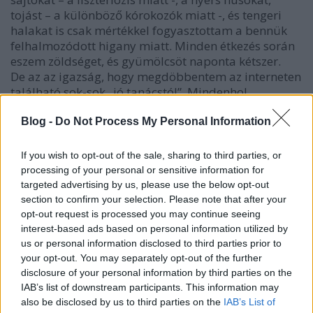
tojást – a különböző kórokozók miatt -, és tengeri
halakat is csak mértékkel fogyasztottam a bennük
felhalmozódott higany miatt. Minden étkezés során
eszem zöldséget, és gyümölcsöt naponta kétszer.
De az az igazság, hogy megdöbbentem az interneten
található sok-sok „jó tanácstól”. Mindenhol
hangsúlyozzák, hogy az ember nem kettő helyett
eszik, de ennek ellenére annyi ételt sorolnak fel
Blog -
Do Not Process My Personal Information
szükségesként, ami szerintem másfél napi adagnak
felel meg.
If you wish to opt-out of the sale, sharing to third parties, or
processing of your personal or sensitive information for
Szerintem mindenki egyen annyit, amennyi jól esik
targeted advertising by us, please use the below opt-out
neki. Persze ne az édesség legyen az alapvető
section to confirm your selection. Please note that after your
élelmiszer, és próbálkozzunk meg minél
opt-out request is processed you may continue seeing
egészségesebb ételeket fogyasztani, vagyis kerülni a
interest-based ads based on personal information utilized by
félkész és gyorskajákat, de a tiltott ételeken kívül
us or personal information disclosed to third parties prior to
szerintem bármit lehet bátran fogyasztani.
your opt-out. You may separately opt-out of the further
Én például minden nap eszem édességet. A
disclosure of your personal information by third parties on the
IAB’s list of downstream participants. This information may
kívánósságom ebben ki is merül. De tényleg, majd
also be disclosed by us to third parties on the
IAB’s List of
megőrülök azért, hogy minden nap lecsússzon egy