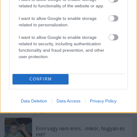
related to functionality of the website or app.
Szép napot és jó tervezgetést kívánok mindenkinek!
I want to allow Google to enable storage
Puszi! Vanda
related to personalization.
I want to allow Google to enable storage
related to security, including authentication
functionality and fraud prevention, and other
user protection.
Címkék:
gyerek
anya
újszülött
kismama
ultrahang
kisgyerek
gyermek
baba
születés
babavárás
anyuka
babaszületés
félidő
várandóság
CONFIRM
Data Deletion
Data Access
Privacy Policy
Ajánlott bejegyzések:
Enni vagy nem enni… mikor, hogyan és
mit?