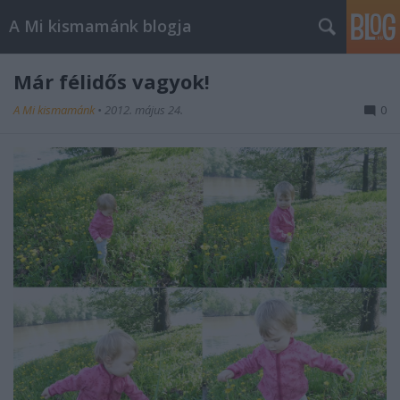
A Mi kismamánk blogja
Már félidős vagyok!
A Mi kismamánk
•
2012. május 24.
0