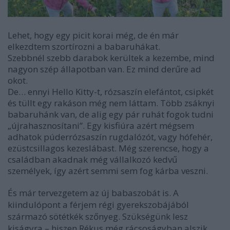
Lehet, hogy egy picit korai még, de én már
elkezdtem szortírozni a babaruhákat.
Szebbnél szebb darabok kerültek a kezembe, mind
nagyon szép állapotban van. Ez mind derűre ad
okot.
De… ennyi Hello Kitty-t, rózsaszín elefántot, csipkét
és tüllt egy rakáson még nem láttam. Több zsáknyi
babaruhánk van, de alig egy pár ruhát fogok tudni
„újrahasznosítani”. Egy kisfiúra azért mégsem
adhatok púderrózsaszín rugdalózót, vagy hófehér,
ezüstcsillagos kezeslábast. Még szerencse, hogy a
családban akadnak még vállalkozó kedvű
személyek, így azért semmi sem fog kárba veszni.
És már tervezgetem az új babaszobát is. A
kiindulópont a férjem régi gyerekszobájából
származó sötétkék szőnyeg. Szükségünk lesz
kiságyra – hiszen Rékus még rácsoságyban alszik,