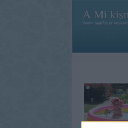
A Mi kis
Vanda naplója az anyaság