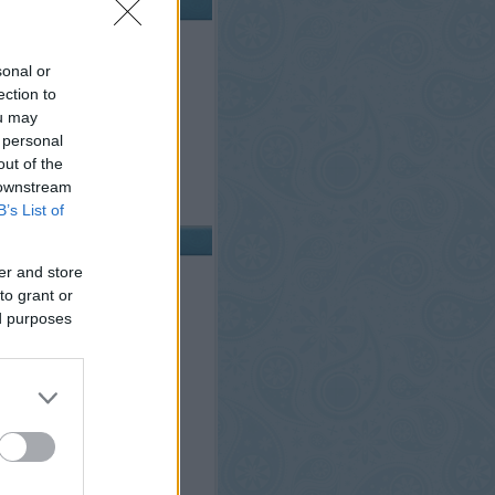
ALÁDUNK BABABOLTJA
sonal or
ection to
ou may
 personal
out of the
 downstream
B’s List of
INDAVIDEÓ
er and store
to grant or
ed purposes