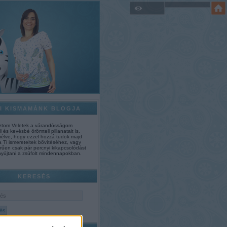
MI KISMAMÁNK BLOGJA
tom Veletek a várandósságom
i és kevésbé örömteli pillanatait is.
mélve, hogy ezzel hozzá tudok majd
 a Ti ismereteitek bővítéséhez, vagy
rűen csak pár percnyi kikapcsolódást
nyújtani a zsúfolt mindennapokban.
KERESÉS