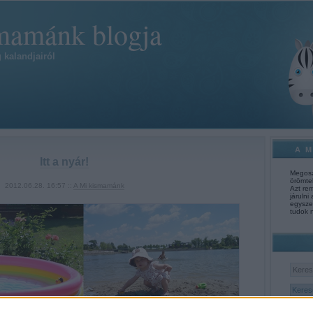
mamánk blogja
 kalandjairól
A 
Itt a nyár!
Megosz
örömtel
2012.06.28. 16:57 ::
A Mi kismamánk
Azt re
járulni
egysze
tudok 