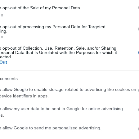
sen izgultam a terheléses vércukor vizsgálat miatt. Hála Istennek mindent
o opt-out of the Sale of my Personal Data.
kség diétára! Éljen!!!
In
at is arról, hogy miként viselitek el várandósan vagy kisgyerekkel ezeket
to opt-out of processing my Personal Data for Targeted
ing.
ek a hétvégére!
In
o opt-out of Collection, Use, Retention, Sale, and/or Sharing
ersonal Data that Is Unrelated with the Purposes for which it
lected.
Out
Tetszik
0
consents
Szólj hozzá!
o allow Google to enable storage related to advertising like cookies on
smama
kisgyerek
nyár
baba
születés
babavárás
pihenés
pancsolás
anyuka
babaszületés
várandóság
evice identifiers in apps.
o allow my user data to be sent to Google for online advertising
Ajánlott bejegyzések:
s.
to allow Google to send me personalized advertising.