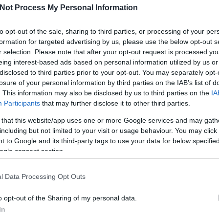
CS
Not Process My Personal Information
to opt-out of the sale, sharing to third parties, or processing of your per
formation for targeted advertising by us, please use the below opt-out s
, most érkezik a következő.
yék volt. Nekem duplán kellett harcolnom ellene, egyszer Rékus, másodszor
r selection. Please note that after your opt-out request is processed y
en. A kertben felfújtuk a kismedencét, feltöltöttük vízzel, vártunk, amíg
 vizet és irány a pancsolás… Amint a mellékelt kép is mutatja, Rékus
eing interest-based ads based on personal information utilized by us or
disclosed to third parties prior to your opt-out. You may separately opt-
ondanám, hogy kisgyerekeknél a biztonságos fürdőzés elengedhetetlen.
losure of your personal information by third parties on the IAB’s list of
ni védelemre kell gondolni –sapka, naptej, mérsékelt „napozási idő” -, de
dról legyen szó, a gyereket folyamatosan felügyelni kell.
. This information may also be disclosed by us to third parties on the
IA
edkezni magukról és ész nélkül rohangálni a medencében, ami
Participants
that may further disclose it to other third parties.
erülhetnek. Ilyenkor annyira megijedhetnek, hogy nem tudnak a felszínre
yei is lehetnek ennek.
, hogy szaladgáljanak a medencében, elég, ha csak elvesztik az
 that this website/app uses one or more Google services and may gath
lég gyakran bekövetkezik – és máris kész a baj. Manapság már speciális
 abban fürdött még tavaly, amit szerintem érdemes beszerezni. A
including but not limited to your visit or usage behaviour. You may click 
ri ezt a kis befektetést. És ráadásul mi jövőre újrahasznosíthatjuk a
 to Google and its third-party tags to use your data for below specifi
ogle consent section.
oltunk, hanem strandoltunk is egy nagyot. Mi jobban szeretjük a
a Kopaszi gátnál – ahol egyébként tilos fürdeni, így csak a parton ment a
oz autóztunk el fürdőzni. Ez utóbbi helyre dimbes-dombos tájon keresztül
shetik az eredeti Üvegtigris büfét is. Akinek van kisgyereke már nagyon jól
mozdulni, és változatos programokat szervezni, ha nem akarjuk, hogy a
l Data Processing Opt Outs
o opt-out of the Sharing of my personal data.
 minden nap visszük a szabad levegőre, talán csak 1-2 nap maradt ki egy
figyelem: a napi 1-2 órás sétánál jobb és több fogyókúra nem is kell
In
.